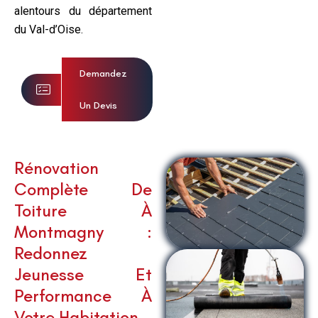
alentours du département
du Val-d’Oise.
Demandez
Un Devis
Rénovation
Complète De
Toiture À
Montmagny :
Redonnez
Jeunesse Et
Performance À
Votre Habitation