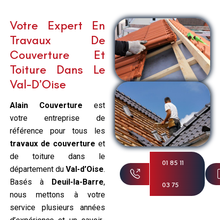
Votre Expert En
Travaux De
Couverture Et
Toiture Dans Le
Val-D’Oise
Alain Couverture
est
votre entreprise de
référence pour tous les
travaux de couverture
et
de toiture dans le
01 85 11
département du
Val-d’Oise
.
Basés à
Deuil-la-Barre
,
03 75
nous mettons à votre
service plusieurs années