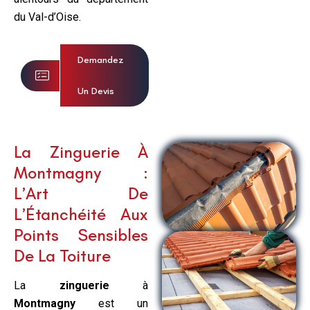
du Val-d’Oise.
Demandez
Un Devis
La Zinguerie À
Montmagny :
L’Art De
L’Étanchéité Aux
Points Sensibles
De La Toiture
La
zinguerie
à
Montmagny
est un